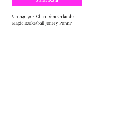
Vintage 90s Champion Orlando
Magic Basketball Jersey Penny
Hardaway
Size 44/Large
Für weitere Fragen im Bezug auf
Grösse, Maße oder weitere Bilder
bitte nutze die Kontakt
FunktionFor further questions
regarding size, dimensions or
additional pictures, please use the
contact function
Contact
Shipping & Returns
Imprint