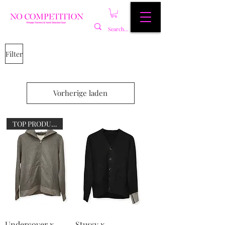
Filter
Vorherige laden
TOP PRODUCT
Undercover x
Stussy x