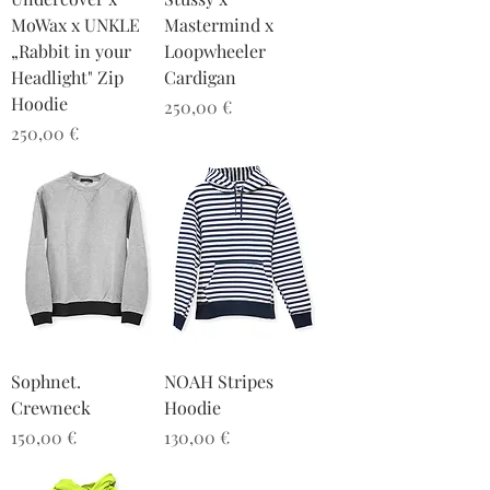
MoWax x UNKLE
Mastermind x
„Rabbit in your
Loopwheeler
Headlight" Zip
Cardigan
Hoodie
Preis
250,00 €
Preis
250,00 €
Sophnet.
NOAH Stripes
Crewneck
Hoodie
Preis
Preis
150,00 €
130,00 €